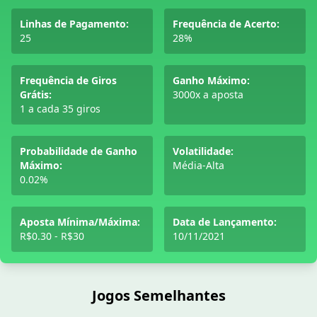
Linhas de Pagamento:
Frequência de Acerto:
25
28%
Frequência de Giros
Ganho Máximo:
Grátis:
3000x a aposta
1 a cada 35 giros
Probabilidade de Ganho
Volatilidade:
Máximo:
Média-Alta
0.02%
Aposta Mínima/Máxima:
Data de Lançamento:
R$0.30 - R$30
10/11/2021
Jogos Semelhantes