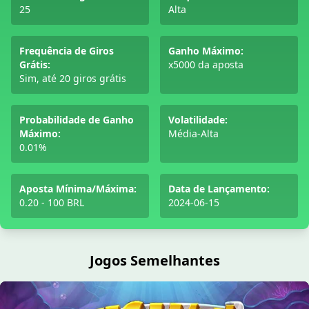
25
Alta
Frequência de Giros
Ganho Máximo:
Grátis:
x5000 da aposta
Sim, até 20 giros grátis
Probabilidade de Ganho
Volatilidade:
Máximo:
Média-Alta
0.01%
Aposta Mínima/Máxima:
Data de Lançamento:
0.20 - 100 BRL
2024-06-15
Jogos Semelhantes